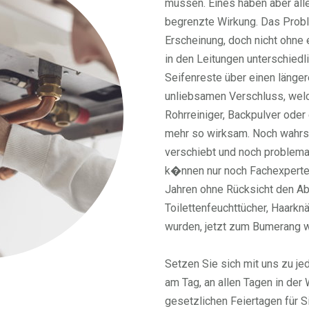
müssen. Eines haben aber all
begrenzte Wirkung. Das Proble
Erscheinung, doch nicht ohne 
in den Leitungen unterschiedl
Seifenreste über einen länge
unliebsamen Verschluss, welc
Rohrreiniger, Backpulver oder e
mehr so wirksam. Noch wahrsc
verschiebt und noch problemat
k�nnen nur noch Fachexperten
Jahren ohne Rücksicht den Ab
Toilettenfeuchttücher, Haarkn
wurden, jetzt zum Bumerang 
Setzen Sie sich mit uns zu je
am Tag, an allen Tagen in der
gesetzlichen Feiertagen für S