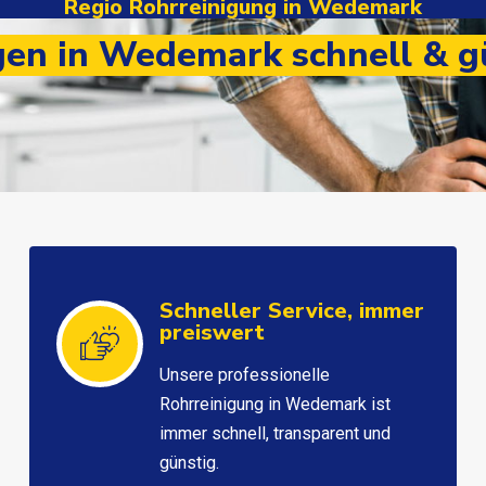
Regio Rohrreinigung in Wedemark
en in Wedemark schnell & gü
Schneller Service, immer
preiswert
Unsere professionelle
Rohrreinigung in Wedemark ist
immer schnell, transparent und
günstig.