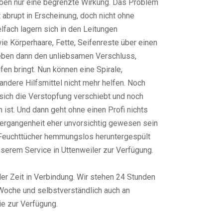
en nur eine begrenzte Wirkung. Das Problem
t abrupt in Erscheinung, doch nicht ohne
fach lagern sich in den Leitungen
ie Körperhaare, Fette, Seifenreste über einen
eben dann den unliebsamen Verschluss,
en bringt. Nun können eine Spirale,
andere Hilfsmittel nicht mehr helfen. Noch
 sich die Verstopfung verschiebt und noch
 ist. Und dann geht ohne einen Profi nichts
 Vergangenheit eher unvorsichtig gewesen sein
 Feuchttücher hemmungslos heruntergespült
nserem Service in Uttenweiler zur Verfügung.
der Zeit in Verbindung. Wir stehen 24 Stunden
 Woche und selbstverständlich auch an
ie zur Verfügung.