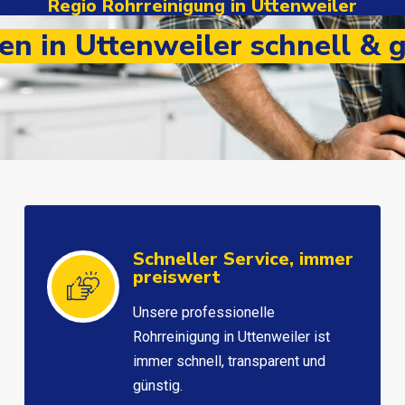
Regio Rohrreinigung in Uttenweiler
n in Uttenweiler schnell & g
Schneller Service, immer
preiswert
Unsere professionelle
Rohrreinigung in Uttenweiler ist
immer schnell, transparent und
günstig.