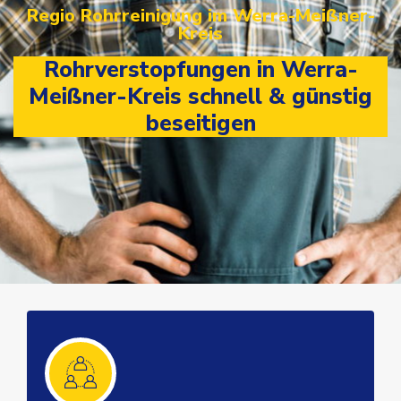
Regio Rohrreinigung im Werra-Meißner-
Kreis
Rohrverstopfungen in Werra-
Meißner-Kreis schnell & günstig
beseitigen